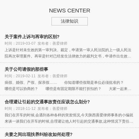
路镇停留至同日19时许又携带
公厕男厕的窗台上，吸毒人员
毒品乘车返回金堂县
NEWS CENTER
王某将毒品取走返回时被公安
机
法律知识
关于案件上诉与再审的区别?
时间：2019-03-07 发布者：善爱律师
上诉是针对未生效的第一审判决、裁定，申请第一审人民法院的上一级人民法
院再次审理案件。再审是针对已经发生法律效力的裁判文书，申请作出生效裁
判的人民法院的上一级人民法院（或者作出生效裁判的人民法院）重新审理案
件。 法条援引：《中华人民共和国民
关于公司请假的那些事
时间：2019-02-11 发布者：善爱律师
病假、婚假、产假、探亲假…… 你知道哪些假期是单位必须批准的？
哪些是可以协商的？ 哪些是有固定期限不能打折扣的？ 大家一起来看
看。1 产假，必须批 《女职工劳动保护特别规定》第7条规定：“女职工生
育享受98天产假，其
合理避让引起的交通事故责任应该怎么划分?
时间：2018-11-12 发布者：善爱律师
我们在开车的时候,会遇到各种各样的突发情况,今天陕西善爱律师事务的小编就
来谈一谈我们在开车的时候,合理避让他人时引起的交通事故,这种情况下责任应
该是怎么划分的?
夫妻之间出现扶养纠纷改如何处理?