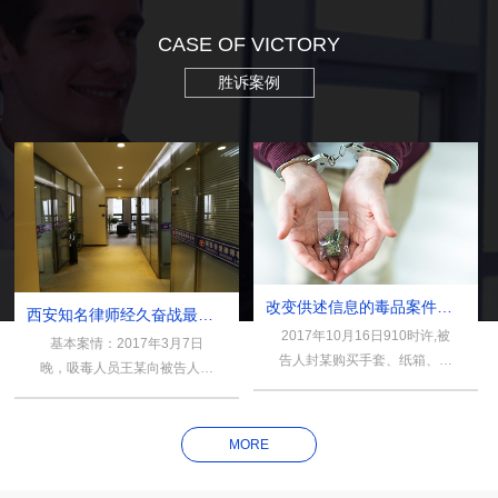
CASE OF VICTORY
胜诉案例
改变供述信息的毒品案件犯罪审查与认定.
西安知名律师经久奋战最终扭转一审判决
2017年10月16日910时许,被
基本案情：2017年3月7日
告人封某购买手套、纸箱、透
晚，吸毒人员王某向被告人侯
明胶等物在其位于四川省金堂
某提出购买毒品，后吸毒人员
县某小区的租赁房中封装涉案
王某通过微信转账方式支付被
毒品后即租车将毒品运往重庆
告人侯某300元毒资，被告人
MORE
市.同日15时40分许,封某携带
侯某随即将1克用卫生纸包裹
毒品乘车到达重庆市璧山区大
的甲基苯丙胺（冰毒）放到某