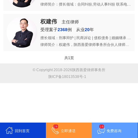
律师简介：擅长领域：合同纠纷,劳动人事纠纷 联系电话：400-9908881
权建伟
主任律师
受理案子
2368
例
从业
20
年
擅长领域：刑事辩护 | 民商诉讼 | 债权债务 | 婚姻继承 | 建筑工程 | 公司股权 | 合同纠纷 | 交通事故
律师简介：权建伟，陕西善爱律师事务所合伙人律师，毕业于西北政法大学，有11年法律服务经验，理论基础深厚，擅长领域：公司法律顾问、私人律师、房地产、金融信贷、疑难复杂的大型经济纠纷、债务追讨、劳动争议、婚姻家庭、人身伤害赔偿、刑事案件的诉讼与仲裁等。执业
共1页
© Copyright 2018-2026陕西善爱律师事务所
陕ICP备18013538号-1
28
19
回到首页
立即通话
免费咨询