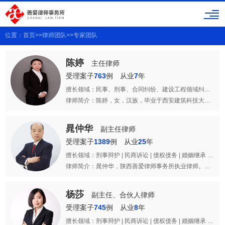
位置：
首页
>>
律师团队
>>
专家团队
陈婷
主任律师
受理案子
763
例
从业
7
年
擅长领域：民事、刑事、合同纠纷、建设工程领域纠纷、公司兼并、重组、企业法律顾问
律师简介：陈婷，女，汉族，毕业于西安建筑科技大学，法学学士，陕西善爱律师事务所高级合伙人，主任律师。2015年从事法律服务工作至今，代理各类案件上千起，专注民生类法律案件，涵盖离婚财产分割、子女抚养、交通事故赔偿、民间借贷、劳动工伤维权、建设施工等。善于耐心倾听当事人诉求，梳理复杂案情，兼顾调解与诉讼代理，办案认真负责，切实保障普通百姓合法权益。
晁仲华
副主任律师
受理案子
1389
例
从业
25
年
擅长领域：刑事辩护 | 民商诉讼 | 债权债务 | 婚姻继承 | 建筑工程 | 公司股权 | 合同纠纷 | 交通事故
律师简介：晁仲华，陕西善爱律师事务所执业律师。从事法律服务工作30余年，凭借扎实的理论功底及丰富的办案经验赢得了当事人的大力赞扬及认可，擅长办理民事、经济、征地款纠纷及刑事辩护等。
杨莎
副主任、合伙人律师
受理案子
745
例
从业
8
年
擅长领域：刑事辩护 | 民商诉讼 | 债权债务 | 婚姻继承 | 建筑工程 | 公司股权 | 合同纠纷 | 交通事故