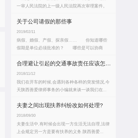
一审人民法院的上一级人民法院再次审理案件。
再...
关于公司请假的那些事
2019/02/11
病假、婚假、产假、探亲假…… 你知道哪些
假期是单位必须批准的？ 哪些是可以协商
的？...
合理避让引起的交通事故责任应该怎么划分?
2018/11/12
我们在开车的时候,会遇到各种各样的突发情况,今
天陕西善爱律师事务的小编就来谈一谈我们在...
夫妻之间出现扶养纠纷改如何处理?
2018/09/30
夫妻生活中,有时候会出现一方生活无法自理,法律
上会规定另一方是要有扶养的义务.陕西善爱...