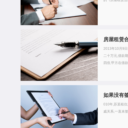
的《房屋租赁合同
房屋租赁
2013年10月
二十万元,借款期
四倍,甲方在借款
如果没有签
010年,苏某租
戚关系,一直未签