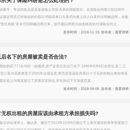
律所关于保险纠纷是怎么处理的？
纷案件，争议的焦点是某某保险公司应否承担理赔责任。在保险合同签订的过程中，
证据证明其已对条款的内容以书面或者口头形式向被上诉人白某作出明确说明，未能
“责任免除”并未尽到明确说明义务，故不能以猝死为由免除其给付保险金的义...
发布时间：2018-11-19 发布者：善爱律师
以后名下的房屋被卖是否合法?
房款购买了门头沟区一处楼房,房产证登记在自己名下.1996年8月8日去世后,其二儿
弟范小某与买家将某于2005年达成合意,将范某某该处房屋以十万元的价格出售给将某.
某的名义与将某签订了房屋买卖协议,并在协议下方加盖范某...
发布时间：2018-09-06 发布者：善爱律师
方无权出租的房屋应该由承租方承担损失吗?
提出诉讼请求:1、确认原、被告于2013年10月8日就位于上海市浦东的系争房屋签订