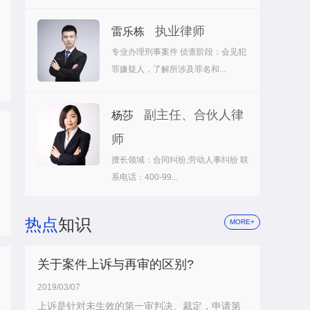
执业律师
雷乐栋
专业办理刑事案件 侦查阶段：会见犯
罪嫌疑人，了解所涉及罪名和...
副主任、合伙人律
杨莎
师
擅长领域：合同纠纷,劳动人事纠纷 联
系电话：400-99...
热点
知识
MORE+
关于案件上诉与再审的区别?
2019/03/07
上诉是针对未生效的第一审判决、裁定，申请第