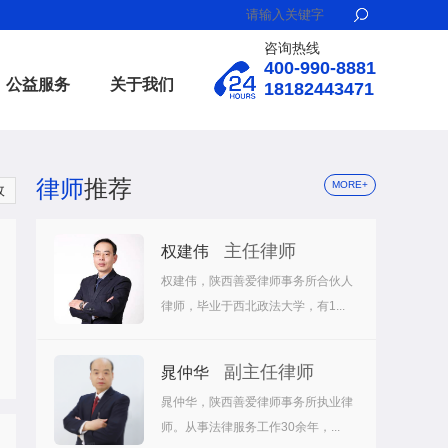
咨询热线
400-990-8881
公益服务
关于我们
18182443471
律师
推荐
MORE+
故
主任律师
权建伟
权建伟，陕西善爱律师事务所合伙人
律师，毕业于西北政法大学，有1...
副主任律师
晁仲华
晁仲华，陕西善爱律师事务所执业律
师。从事法律服务工作30余年，...