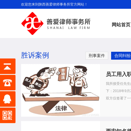
欢迎您来到陕西善爱律师事务所官方网站！
网站首页
胜诉案例
刑事案件
合同纠纷
员工用入
我所接受任先生
下：2018年
双方仅签署了一份