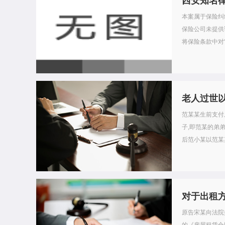
西安知名
本案属于保险纠
保险公司未提供
将保险条款中对
老人过世
范某某生前支付
子,即范某的弟
后范小某以范某
对于出租
原告宋某向法院