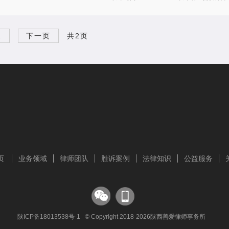
2
下一页
共2页
页
业务领域
律师团队
胜诉案例
法律知识
公益服务
陕ICP备18013538号-1
© Copyright 2018-2026陕西善爱律师事务所