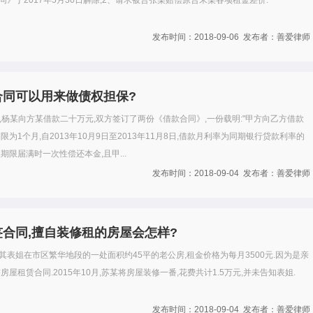
》于2017年5月30日解除;2、请求被告张某赔偿原告宋某各项租金差价.
发布时间：2018-09-06 发布者：善爱律师
合同可以用来做债权担保?
9日,杨某向方某借款二十万元,双方签订了两份《借款合同》,一份载明:"甲方向乙方借款
限为1个月,自2013年10月9日至2013年11月8日,借款月利率为同期银行贷款利率的
期限届满时一次性偿还本金,且甲...
发布时间：2018-09-04 发布者：善爱律师
合同,擅自装修租的房屋会怎样?
住其表姐在市区繁华地段的一处面积约45平的老公房,租金价格为每月3500元.因为是亲
房屋租赁合同.2015年10月,苏某将房屋装修一番,花费共计1.5万元,并未告知表姐.
发布时间：2018-09-04 发布者：善爱律师