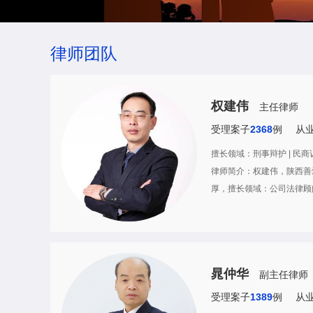
律师团队
权建伟
主任律师
受理案子
2368
例
从
擅长领域：刑事辩护 | 民商诉讼
律师简介：权建伟，陕西善
厚，擅长领域：公司法律顾
晁仲华
副主任律师
受理案子
1389
例
从