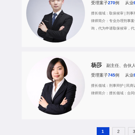
受理案子
270
例
从业
擅长领域：取保候审 | 刑事辩护
律师简介：专业办理刑事案
询，代为申请取保候审，代
杨莎
副主任、合伙
受理案子
745
例
从业
擅长领域：刑事辩护 | 民商诉讼
律师简介：擅长领域：合同纠纷
1
2