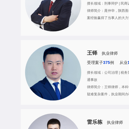
擅长领域：刑事辩护 | 民商诉讼
律师简介：晁仲华，陕西善
案经验赢得了当事人的大
王铎
执业律师
受理案子
375
例
从业
擅长领域：公司治理 | 税务策划 
通事故
律师简介：王铎律师，本科
疑难复杂案件，执业期间办
雷乐栋
执业律师