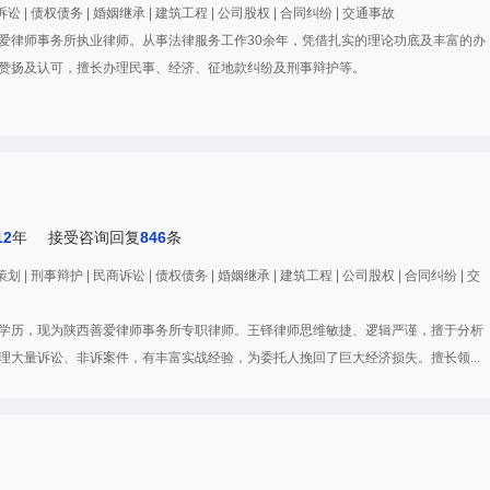
 | 债权债务 | 婚姻继承 | 建筑工程 | 公司股权 | 合同纠纷 | 交通事故
爱律师事务所执业律师。从事法律服务工作30余年，凭借扎实的理论功底及丰富的办
力赞扬及认可，擅长办理民事、经济、征地款纠纷及刑事辩护等。
12
年
接受咨询回复
846
条
| 刑事辩护 | 民商诉讼 | 债权债务 | 婚姻继承 | 建筑工程 | 公司股权 | 合同纠纷 | 交
学历，现为陕西善爱律师事务所专职律师。王铎律师思维敏捷、逻辑严谨，擅于分析
理大量诉讼、非诉案件，有丰富实战经验，为委托人挽回了巨大经济损失。擅长领...