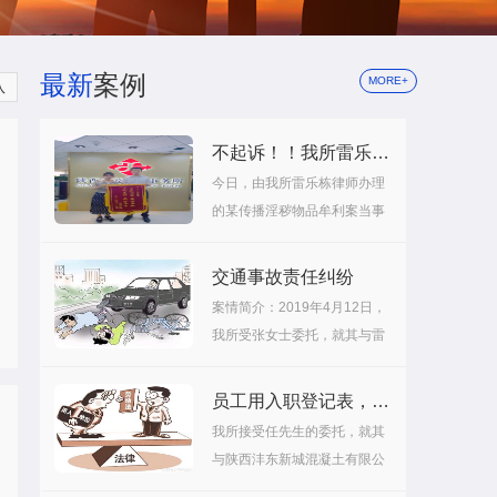
最新
案例
MORE+
队
不起诉！！我所雷乐栋律师成功办结一起传播淫秽物品牟利案
今日，由我所雷乐栋律师办理
的某传播淫秽物品牟利案当事
人获检察院...
交通事故责任纠纷
案情简介：2019年4月12日，
我所受张女士委托，就其与雷
先生...
员工用入职登记表，各种证件索赔了自己的工资
我所接受任先生的委托，就其
与陕西沣东新城混凝土有限公
司劳动争议...