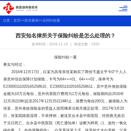
位置：
首页
>>
胜诉案例
>>
合同纠纷案
西安知名律所关于保险纠纷是怎么处理的？
发布时间：2018-11-19 | 阅读次数：5392
保险纠纷一案
事实与经过：
2016
年
12
月
17
日，白某为其母亲张某购买了两份
“E
盛太平卡
D”
个人人
身意外综合保障计划保险，卡号为
64×××01
、
64×××02
，保单号为
E23000111020165258610
、
E23000111020165258611
，其中意外身故保险
金额为
10
万元每份，意外伤害医疗费用为
1
万元每份，保险期间自
2016
年
12
月
26
日
0
时起至
2017
年
12
月
25
日
24
时止，保费为每份
200
元，被保险人为
张某，意外身故保险金的受益人按照继承法相关规定处理。
2017
年
3
月
20
日，张某因路面湿滑，不幸摔倒，被送至合水县中医医院，经抢救无效后
于当日死亡。合水县中医医院《死亡通知单》诊断为猝死（
1
、急性一氧化
碳中毒，
2
、外伤颅脑损伤）。白某系张某之子，张某的丈夫白某银、父亲