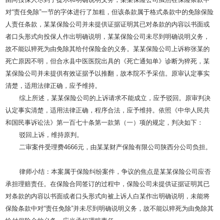
对
“
责任免除
”
一节的字体进行了加粗，但该条款属于格式条款中的免除保险
人责任条款，某某保险公司并未提供证据证明其已对条款的内容以书面或
者口头形式向投保人作出明确说明，某某保险公司未尽到明确说明义务，
故不能以猝死为由免除其给付保险金的义务。某某保险公司上诉称张某的
死亡原因不明，但合水县中医医院出具的《死亡通知单》诊断为猝死，某
某保险公司并未提供有效证据予以推翻，故本院不予采信。原审认定事实
清楚，适用法律正确，应予维持。
综上所述，某某保险公司的上诉请求不能成立，应予驳回。原审判决
认定事实清楚，适用法律正确，程序合法，应予维持。依照《中华人民共
和国民事诉讼法》第一百七十条第一款第（一）项的规定，判决如下：
驳回上诉，维持原判。
二审案件受理费
4666
元，由某某财产保险有限公司陕西分公司负担。
律师小结：本案属于保险纠纷案件，争议的焦点是某某保险公司应否
承担理赔责任。在保险合同签订的过程中，保险公司未提供证据证明其已
对条款的内容以书面或者口头形式向被上诉人白某作出明确说明，未能将
保险条款中对
“
责任免除
”
并未尽到明确说明义务，故不能以猝死为由免除其