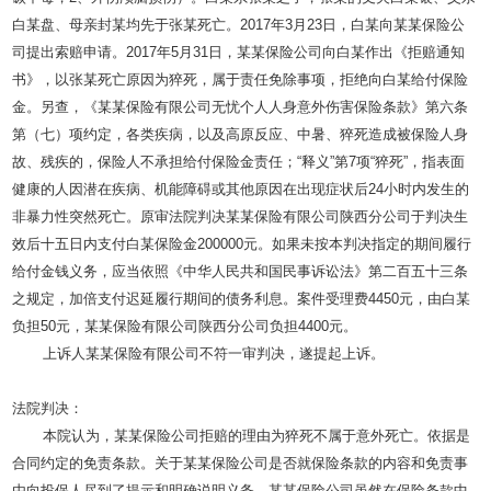
白某盘、母亲封某均先于张某死亡。
2017
年
3
月
23
日，白某向某某保险公
司提出索赔申请。
2017
年
5
月
31
日，某某保险公司向白某作出《拒赔通知
书》，以张某死亡原因为猝死，属于责任免除事项，拒绝向白某给付保险
金。另查，《某某保险有限公司无忧个人人身意外伤害保险条款》第六条
第（七）项约定，各类疾病，以及高原反应、中暑、猝死造成被保险人身
故、残疾的，保险人不承担给付保险金责任；
“
释义
”
第
7
项
“
猝死
”
，指表面
健康的人因潜在疾病、机能障碍或其他原因在出现症状后
24
小时内发生的
非暴力性突然死亡。原审法院判决某某保险有限公司陕西分公司于判决生
效后十五日内支付白某保险金
200000
元。如果未按本判决指定的期间履行
给付金钱义务，应当依照《中华人民共和国民事诉讼法》第二百五十三条
之规定，加倍支付迟延履行期间的债务利息。案件受理费
4450
元，由白某
负担
50
元，某某保险有限公司陕西分公司负担
4400
元。
上诉人某某保险有限公司不符一审判决，遂提起上诉。
法院判决：
本院认为，某某保险公司拒赔的理由为猝死不属于意外死亡。依据是
合同约定的免责条款。关于某某保险公司是否就保险条款的内容和免责事
由向投保人尽到了提示和明确说明义务，某某保险公司虽然在保险条款中