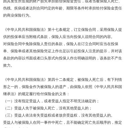
因其发生所造成的财产损失承担赔偿保险金责任，或者当被保险人死亡、
伤残、疾病或者达到合同约定的年龄、期限等条件时承担给付保险金责任
的商业保险行为。
《中华人民共和国保险法》第十七条规定，订立保险合同，采用保险人提
供的投保单应当附格式条款，保险人应当向投保人说明合同的内容。
对保险合同中免除保险人责任的条款，保险人在订立合同时应当在投保
单、保险单或者其他保险凭证上作出足以引起投保人注意的提示，并对该
条款的内容以书面或者口头形式向投保人作出明确说明的，该条款不产生
效力。
《中华人民共和国保险法》第四十二条规定，被保险人死亡后，有下列情
形之一的，保险金作为被保险人的遗产，由保险人依照《中华人民共和国
继承法》的规定履行给付保险金的义务：
（一）
没有指定受益人，或者受益人指定不明无法确定的；
（二）
受益人先于被保险人死亡，没有其他受益人的；
（三）
受益人依法丧失受益权或者放弃受益权，没有其他受益人的。
受益人与被保险人在同一事件中死亡，且不能确定死亡先后顺序的，推定