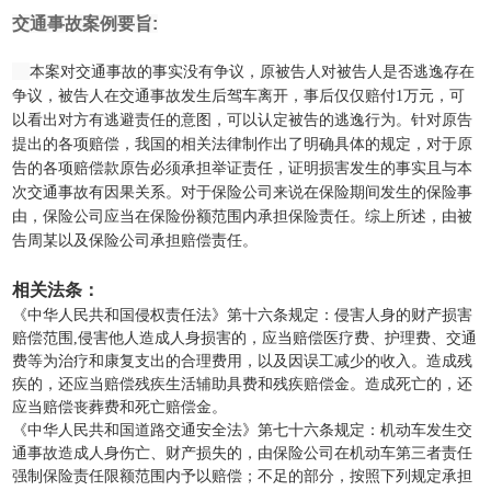
交通事故案例要旨:
本案对交通事故的事实没有争议，原被告人对被告人是否逃逸存在
争议，被告人在交通事故发生后驾车离开，事后仅仅赔付1万元，可
以看出对方有逃避责任的意图，可以认定被告的逃逸行为。针对原告
提出的各项赔偿，我国的相关法律制作出了明确具体的规定，对于原
告的各项赔偿款原告必须承担举证责任，证明损害发生的事实且与本
次交通事故有因果关系。对于保险公司来说在保险期间发生的保险事
由，保险公司应当在保险份额范围内承担保险责任。综上所述，由被
告周某以及保险公司承担赔偿责任。
相关法条：
《中华人民共和国侵权责任法》第十六条规定：侵害人身的财产损害
赔偿范围,侵害他人造成人身损害的，应当赔偿医疗费、护理费、交通
费等为治疗和康复支出的合理费用，以及因误工减少的收入。造成残
疾的，还应当赔偿残疾生活辅助具费和残疾赔偿金。造成死亡的，还
应当赔偿丧葬费和死亡赔偿金。
《中华人民共和国道路交通安全法》第七十六条规定：机动车发生交
通事故造成人身伤亡、财产损失的，由保险公司在机动车第三者责任
强制保险责任限额范围内予以赔偿；不足的部分，按照下列规定承担