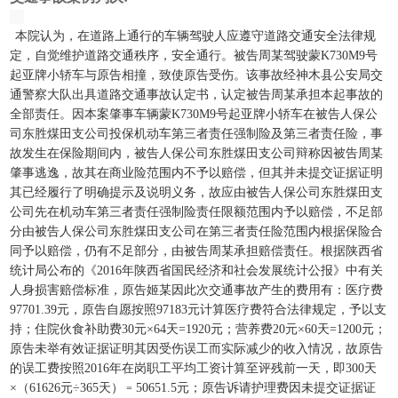
本院认为，在道路上通行的车辆驾驶人应遵守道路交通安全法律规
定，自觉维护道路交通秩序，安全通行。被告周某驾驶蒙K730M9号
起亚牌小轿车与原告相撞，致使原告受伤。该事故经神木县公安局交
通警察大队出具道路交通事故认定书，认定被告周某承担本起事故的
全部责任。因本案肇事车辆蒙K730M9号起亚牌小轿车在被告人保公
司东胜煤田支公司投保机动车第三者责任强制险及第三者责任险，事
故发生在保险期间内，被告人保公司东胜煤田支公司辩称因被告周某
肇事逃逸，故其在商业险范围内不予以赔偿，但其并未提交证据证明
其已经履行了明确提示及说明义务，故应由被告人保公司东胜煤田支
公司先在机动车第三者责任强制险责任限额范围内予以赔偿，不足部
分由被告人保公司东胜煤田支公司在第三者责任险范围内根据保险合
同予以赔偿，仍有不足部分，由被告周某承担赔偿责任。根据陕西省
统计局公布的《2016年陕西省国民经济和社会发展统计公报》中有关
人身损害赔偿标准，原告姬某因此次交通事故产生的费用有：医疗费
97701.39元，原告自愿按照97183元计算医疗费符合法律规定，予以支
持；住院伙食补助费30元×64天=1920元；营养费20元×60天=1200元；
原告未举有效证据证明其因受伤误工而实际减少的收入情况，故原告
的误工费按照2016年在岗职工平均工资计算至评残前一天，即300天
×（61626元÷365天）﹦50651.5元；原告诉请护理费因未提交证据证