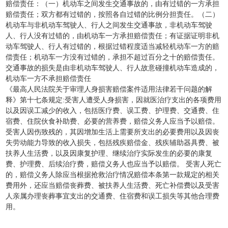
赔偿责任：（一）机动车之间发生交通事故的，由有过错的一方承担
赔偿责任；双方都有过错的，按照各自过错的比例分担责任。（二）
机动车与非机动车驾驶人、行人之间发生交通事故，非机动车驾驶
人、行人没有过错的，由机动车一方承担赔偿责任；有证据证明非机
动车驾驶人、行人有过错的，根据过错程度适当减轻机动车一方的赔
偿责任；机动车一方没有过错的，承担不超过百分之十的赔偿责任。
交通事故的损失是由非机动车驾驶人、行人故意碰撞机动车造成的，
机动车一方不承担赔偿责任
《最高人民法院关于审理人身损害赔偿案件适用法律若干问题的解
释》第十七条规定:受害人遭受人身损害，因就医治疗支出的各项费用
以及因误工减少的收入，包括医疗费、误工费、护理费、交通费、住
宿费、住院伙食补助费、必要的营养费，赔偿义务人应当予以赔偿。
受害人因伤致残的，其因增加生活上需要所支出的必要费用以及因丧
失劳动能力导致的收入损失，包括残疾赔偿金、残疾辅助器具费、被
扶养人生活费，以及因康复护理、继续治疗实际发生的必要的康复
费、护理费、后续治疗费，赔偿义务人也应当予以赔偿。 受害人死亡
的，赔偿义务人除应当根据抢救治疗情况赔偿本条第一款规定的相关
费用外，还应当赔偿丧葬费、被扶养人生活费、死亡补偿费以及受害
人亲属办理丧葬事宜支出的交通费、住宿费和误工损失等其他合理费
用。