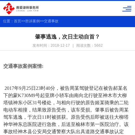
位置：
首页
>>
胜诉案例
>>
交通事故
肇事逃逸，次日主动自首？
发布时间：2018-12-17 | 阅读次数：5662
交通事故案例案情:
2017年9月25日23时40分，被告周某驾驶登记在被告郝某名
下的蒙K730M9号起亚牌小轿车由南向北行驶至神木市大柳
塔镇神东小区31号楼处，与相向行驶的原告姬某骑乘的二轮
电动车相撞，结果致原告受伤，该车受损。肇事后被告周某
驾车逃逸，于次日11时被抓获。原告受伤后即被送往大柳塔
神华神东总医院进行急救，后送至榆林市第一医院治疗。该
事故经神木县公安局交通警察大队出具道路交通事故认定