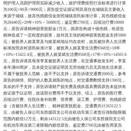
明护理人员因护理而实际减少收入，故护理费按照行业标准进行计算
为100元×90天=9000元；原告提交证据证明其居住在城镇且主要收入
来源于城镇，故其伤残赔偿金按照城镇居民标准计算，其伤残赔偿金
为28440元×20年×10%﹦56880元；鉴定费2700元；后续治疗费10000
元；原告诉请精神损害抚慰金1万元，因原告构成十级伤残，给原告
精神造成了一定程度的损害，故对其主张的精神损害抚慰金支持5000
元；被抚养人姬某萱及与姬某斌地址均在农村，故其被扶养人生活费
标准按照农村居民标准计算，被抚养人姬某萱生活费8568元×18年
×10%=15422.4元，被抚养人姬某斌生活费8568元×17年×10%=14565.6
元，原告诉请其母亲李某被抚养人生活费，在交通事故发生时，李某
未年满60周岁，且未提交证据证明其无劳动能力且无其他生活来源，
不属于被抚养人范畴，故不予以支持；原告诉请交通费2000元，参考
原告的病情、陪护的人数及就医的地点，对交通费酌情支持1300元，
其余的不予支持；原告诉请财产损失费及残疾器具费因原告未提供有
效证据予以证明，故该部分费用不予以支持。综上，原告的医疗费、
后续治疗费、住院伙食补助费、营养费、误工费、护理费、伤残赔偿
金（含被扶养人生活费）、精神损害抚慰金、交通费共计263122.5
元，由被告人保公司东胜煤田支公司在机动车第三者责任强制险限额
范围内赔偿12万元，剩余143122.5元由被告人保公司东胜煤田支公司
在机动车商业第三者限额内赔偿原告。鉴定费2700元由被告周某负