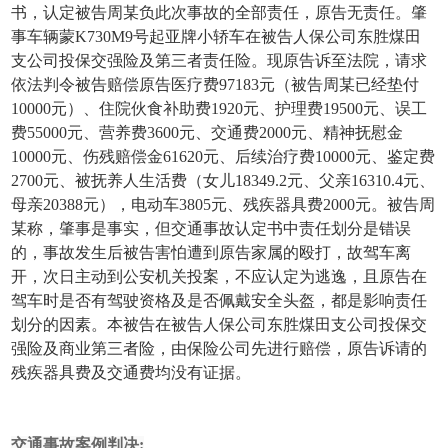
书，认定被告周某负此次事故的全部责任，原告无责任。肇
事车辆蒙K730M9号起亚牌小轿车在被告人保公司东胜煤田
支公司投保交强险及第三者责任险。现原告诉至法院，请求
依法判令被告赔偿原告医疗费97183元（被告周某已经垫付
10000元）、住院伙食补助费1920元、护理费19500元、误工
费55000元、营养费3600元、交通费2000元、精神抚慰金
10000元、伤残赔偿金61620元、后续治疗费10000元、鉴定费
2700元、被抚养人生活费（女儿18349.2元、父亲16310.4元、
母亲20388元），电动车3805元、残疾器具费2000元。被告周
某称，肇事是事实，但交通事故认定书中责任划分是错误
的，事故发生后被告害怕遭到原告家属的殴打，故驾车离
开，次日主动到公安机关投案，不应认定为逃逸，且原告在
驾车时是否有驾驶资格及是否佩戴安全头盔，都是影响责任
划分的因素。本被告在被告人保公司东胜煤田支公司投保交
强险及商业第三者险，由保险公司先进行赔偿，原告诉请的
残疾器具费及交通费均没有证据。
交通事故案例判决: