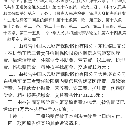
担。综上，依照《中华人民共和国侵权责任法》第十六条，《中华人
民共和国道路交通安全法》第七十六条第一款第二项，《中华人民共
和国保险法》第六十五条，《最高人民法院关于审理人身损害赔偿案
件适用法律若干问题的解释》第十七条第一款、第二款、第十八条、
第十九条、第二十条、第二十一条、第二十二条、第二十三条、第二
十四条、第二十五条，《中华人民共和国民事诉讼法》第六十四条第
一款规定，判决如下：
一、由被告中国人民财产保险股份有限公司东胜煤田支公
司在机动车第三者责任强制保险限额内赔偿原告姬某医疗
费、后续治疗费、住院伙食补助费、营养费、误工费、护理
费、伤残赔偿金、精神损害抚慰金、交通费12万元；
二、由被告中国人民财产保险股份有限公司大柳塔支公司
在机动车第三者责任险限额内赔偿原告姬某医疗费、后续治
疗费、住院伙食补助费、营养费、误工费、护理费、伤残赔
偿金、精神损害抚慰金、交通费共计143122.5元；
三、由被告周某赔偿原告姬某鉴定费2700元（被告周某已
经垫付1万元在执行中予以扣除）。
上述一、二、三项的赔偿款于本判决生效后七日内支付。
四、驳回原告姬某的其他诉讼请求。